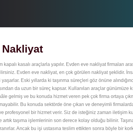
Nakliyat
kapalı kasalı araçlarla yapılır. Evden eve nakliyat firmaları ar
irsiniz. Evden eve nakliyat, en çok görülen nakliyat şeklidir. İns
yaşarlar. Eski yıllarda ki taşınma süreçleri göz önüne alındığın
sından da uzun bir süreç kapsar. Kullanılan araçlar günümüze k
r hâle gelmiş ve bu konuda hizmet veren pek çok firma ortaya çıkmı
ayabilir. Bu konuda sektörde öne çıkan ve deneyimli firmalard
 profesyonel bir hizmet verir. Siz de isteğiniz zaman iletişim k
te artık taşıma işlemlerinin son derece kolay olduğu bilinir. Taşı
rlar. Ancak bu işi ustasına teslim ettikten sonra böyle bir kork