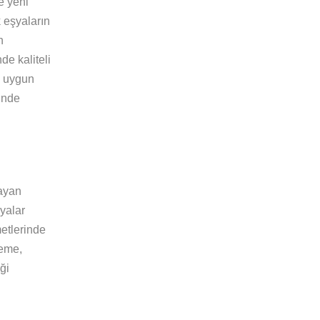
e yeni
 eşyaların
n
de kaliteli
e uygun
rinde
layan
yalar
metlerinde
leme,
ği