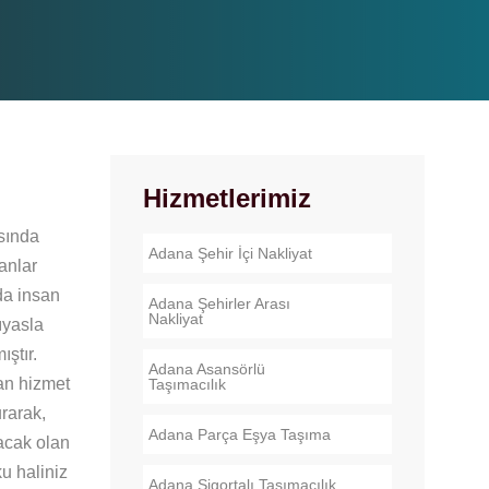
Hizmetlerimiz
asında
Adana Şehir İçi Nakliyat
anlar
da insan
Adana Şehirler Arası
Nakliyat
ıyasla
ştır.
Adana Asansörlü
an hizmet
Taşımacılık
urarak,
Adana Parça Eşya Taşıma
nacak olan
u haliniz
Adana Sigortalı Taşımacılık