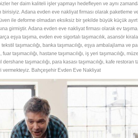
bizler her daim kaliteli işler yapmayı hedefleyen ve aynı zamand
 birisiyiz. Adana evden eve nakliyat firması olarak paketleme v
 güven ile deforme olmadan eksiksiz bir şekilde büyük küçük ayı
ına girmiştir. Adana evden eve nakliyat firması olarak ev taşıma, 
, parça eşya taşıma, evden eve sigortalı taşımacılık, asansör kira
ılı tekstil taşımacılığı, banka taşımacılığı, eşya ambalajlama ve p
, fuar taşımacılığı, hastane taşımacılığı, iş yeri taşımacılığı, müz
l dershane taşımacılığı, para kasası taşımacılığı, kafe restoran t
eri vermekteyiz. Bahçeşehir Evden Eve Nakliyat