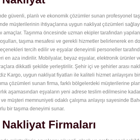
nde güvenli, planlı ve ekonomik çözümler sunan profesyonel ta
nde müşterilerinin ihtiyaçlarına uygun nakliyat çözümleri sağla
sını amaçlar. Taşınma öncesinde uzman ekipler tarafından yapılan
 koşulları, taşıma mesafesi ve gerekli hizmetler belirlenerek en 
seçenekleri tercih edilir ve eşyalar deneyimli personeller tarafı
 en aza indirilir. Mobilyalar, beyaz eşyalar, elektronik ürünler 
ra dikkatli şekilde yerleştirilir. Şehir içi ve şehirler arası nakl
argo, uygun nakliyat fiyatları ile kaliteli hizmet anlayışını bi
ıma çözümleri sunan firma, farklı bölgelerdeki müşterilerine plan
rlık aşamasından eşyaların yeni adrese teslim edilmesine kada
ları ve müşteri memnuniyeti odaklı çalışma anlayışı sayesinde Ba
orlu bir taşıma deneyimi sunar.
Nakliyat Firmaları