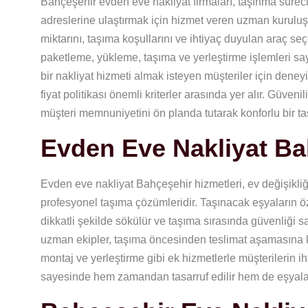
Bahçeşehir evden eve nakliyat firmaları, taşınma süreci
adreslerine ulaştırmak için hizmet veren uzman kuruluşl
miktarını, taşıma koşullarını ve ihtiyaç duyulan araç seç
paketleme, yükleme, taşıma ve yerleştirme işlemleri saye
bir nakliyat hizmeti almak isteyen müşteriler için deney
fiyat politikası önemli kriterler arasında yer alır. Güvenil
müşteri memnuniyetini ön planda tutarak konforlu bir t
Evden Eve Nakliyat Ba
Evden eve nakliyat Bahçeşehir hizmetleri, ev değişikl
profesyonel taşıma çözümleridir. Taşınacak eşyaların ö
dikkatli şekilde sökülür ve taşıma sırasında güvenliği
uzman ekipler, taşıma öncesinden teslimat aşamasına ka
montaj ve yerleştirme gibi ek hizmetlerle müşterilerin i
sayesinde hem zamandan tasarruf edilir hem de eşyalar