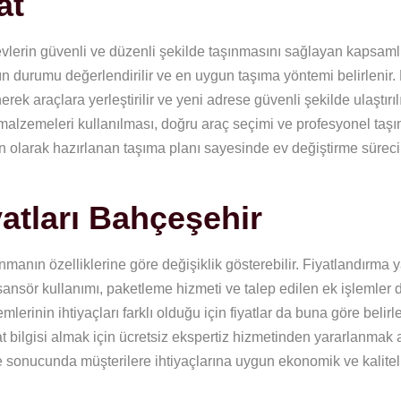
at
 evlerin güvenli ve düzenli şekilde taşınmasını sağlayan kapsaml
 durumu değerlendirilir ve en uygun taşıma yöntemi belirlenir.
ek araçlara yerleştirilir ve yeni adrese güvenli şekilde ulaştırılı
 malzemeleri kullanılması, doğru araç seçimi ve profesyonel taş
un olarak hazırlanan taşıma planı sayesinde ev değiştirme süreci 
atları Bahçeşehir
manın özelliklerine göre değişiklik gösterebilir. Fiyatlandırma y
nsör kullanımı, paketleme hizmeti ve talep edilen ek işlemler 
lerinin ihtiyaçları farklı olduğu için fiyatlar da buna göre belirle
 bilgisi almak için ücretsiz ekspertiz hizmetinden yararlanmak 
 sonucunda müşterilere ihtiyaçlarına uygun ekonomik ve kalitel