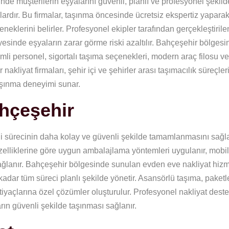
nde müşterilerin eşyalarını güvenli, planlı ve profesyonel şekild
ardır. Bu firmalar, taşınma öncesinde ücretsiz ekspertiz yaparak
eneklerini belirler. Profesyonel ekipler tarafından gerçekleştirile
sinde eşyaların zarar görme riski azaltılır. Bahçeşehir bölgesin
imli personel, sigortalı taşıma seçenekleri, modern araç filosu v
ir nakliyat firmaları, şehir içi ve şehirler arası taşımacılık süreçle
aşınma deneyimi sunar.
hçeşehir
iği sürecinin daha kolay ve güvenli şekilde tamamlanmasını sağ
zelliklerine göre uygun ambalajlama yöntemleri uygulanır, mobil
 sağlanır. Bahçeşehir bölgesinde sunulan evden eve nakliyat hiz
dar tüm süreci planlı şekilde yönetir. Asansörlü taşıma, paket
htiyaçlarına özel çözümler oluşturulur. Profesyonel nakliyat deste
ın güvenli şekilde taşınması sağlanır.