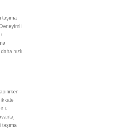
ı taşıma
 Deneyimli
r.
ıma
daha hızlı,
apılırken
dikkate
nir.
avantaj
i taşıma