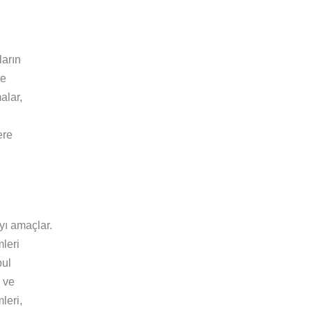
ların
le
alar,
ere
yı amaçlar.
leri
bul
i ve
leri,