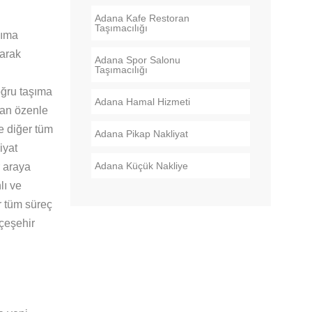
Adana Kafe Restoran
Taşımacılığı
şıma
yarak
Adana Spor Salonu
Taşımacılığı
doğru taşıma
Adana Hamal Hizmeti
ndan özenle
ve diğer tüm
Adana Pikap Nakliyat
iyat
Adana Küçük Nakliye
r araya
lı ve
r tüm süreç
hçeşehir