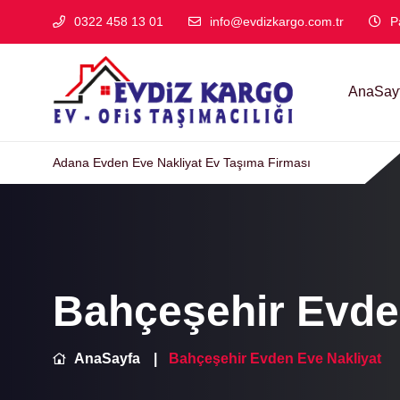
0322 458 13 01
info@evdizkargo.com.tr
P
AnaSay
Adana Evden Eve Nakliyat Ev Taşıma Firması
Bahçeşehir Evde
AnaSayfa
Bahçeşehir Evden Eve Nakliyat