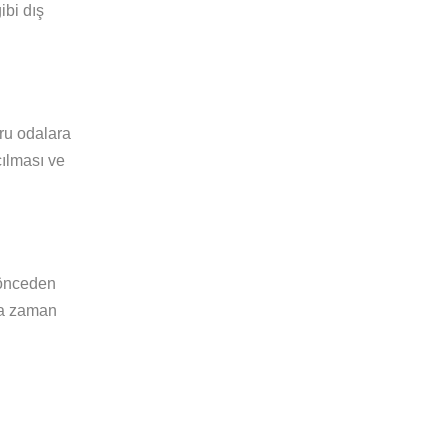
ibi dış
ru odalara
çılması ve
 önceden
tra zaman