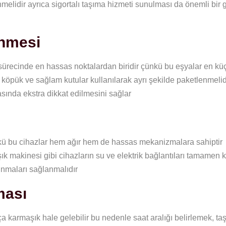
melidir ayrıca sigortalı taşıma hizmeti sunulması da önemli bir
enmesi
sürecinde en hassas noktalardan biridir çünkü bu eşyalar en kü
 köpük ve sağlam kutular kullanılarak ayrı şekilde paketlenmelid
rasında ekstra dikkat edilmesini sağlar
ünkü bu cihazlar hem ağır hem de hassas mekanizmalara sahiptir
 makinesi gibi cihazların su ve elektrik bağlantıları tamamen k
ınmaları sağlanmalıdır
ması
armaşık hale gelebilir bu nedenle saat aralığı belirlemek, ta