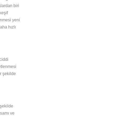
lardan biri
keşif
enmesi yeni
aha hızlı
ciddi
etlenmesi
r şekilde
 şekilde
psamı ve