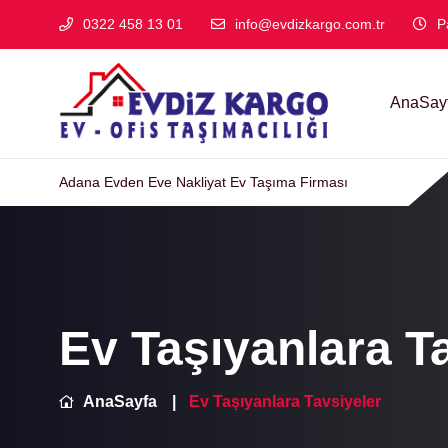
0322 458 13 01
info@evdizkargo.com.tr
P
AnaSay
Adana Evden Eve Nakliyat Ev Taşıma Firması
Ev Taşıyanlara T
AnaSayfa
Ev Taşıyanlara Tavsiyeler