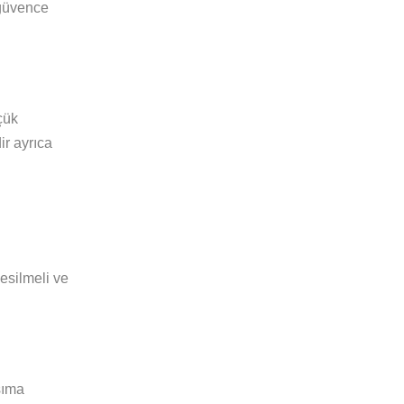
 güvence
çük
ir ayrıca
esilmeli ve
şıma