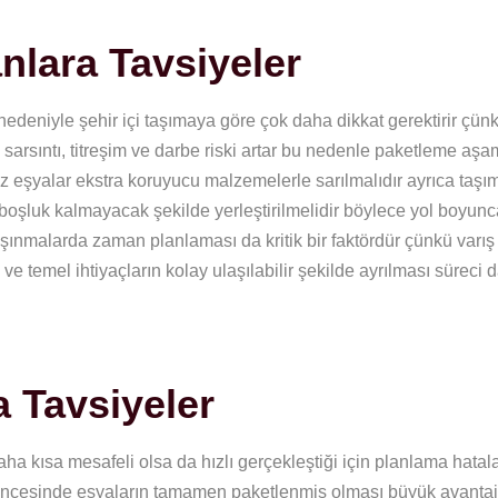
anlara Tavsiyeler
edeniyle şehir içi taşımaya göre çok daha dikkat gerektirir çün
k sarsıntı, titreşim ve darbe riski artar bu nedenle paketleme aş
az eşyalar ekstra koruyucu malzemelerle sarılmalıdır ayrıca taşı
 boşluk kalmayacak şekilde yerleştirilmelidir böylece yol boyu
taşınmalarda zaman planlaması da kritik bir faktördür çünkü varış
e temel ihtiyaçların kolay ulaşılabilir şekilde ayrılması süreci 
a Tavsiyeler
aha kısa mesafeli olsa da hızlı gerçekleştiği için planlama hatal
 öncesinde eşyaların tamamen paketlenmiş olması büyük avantaj