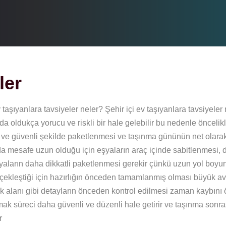
ler
 taşıyanlara tavsiyeler neler? Şehir içi ev taşıyanlara tavsiyeler 
a oldukça yorucu ve riskli bir hale gelebilir bu nedenle öncelik
yrı ve güvenli şekilde paketlenmesi ve taşınma gününün net olara
da mesafe uzun olduğu için eşyaların araç içinde sabitlenmesi,
yaların daha dikkatli paketlenmesi gerekir çünkü uzun yol boyun
gerçekleştiği için hazırlığın önceden tamamlanmış olması büyük a
rk alanı gibi detayların önceden kontrol edilmesi zaman kaybını 
şmak süreci daha güvenli ve düzenli hale getirir ve taşınma sonra
r