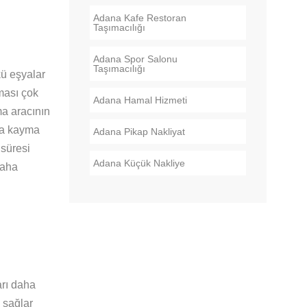
Adana Kafe Restoran
Taşımacılığı
Adana Spor Salonu
Taşımacılığı
kü eşyalar
aması çok
Adana Hamal Hizmeti
ma aracının
nca kayma
Adana Pikap Nakliyat
 süresi
Adana Küçük Nakliye
daha
arı daha
 sağlar