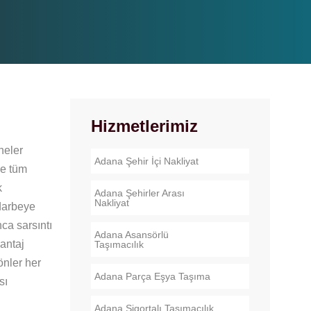
Hizmetlerimiz
neler
Adana Şehir İçi Nakliyat
le tüm
k
Adana Şehirler Arası
Nakliyat
 darbeye
ca sarsıntı
Adana Asansörlü
vantaj
Taşımacılık
önler her
Adana Parça Eşya Taşıma
sı
Adana Sigortalı Taşımacılık