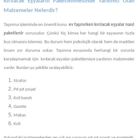
Kırılacak Eşyaların Paketlenmesinde Yardımcı Olan
Malzemeler Nelerdir?
Taşınma işleminde en önemli konu
ev taşınırken kırılacak eşyalar nasıl
paketlenir
sorusudur. Çünkü hiç kimse her hangi bir eşyasının tuzla
buz olmasını istemez. Bu durum hem psikolojik olarak hem de madden
insanı zor duruma sokar. Taşınma esnasında herhangi bir sorunla
karşılaşmamak için kırılacak eşyaları paketlemeye yardımcı malzemeler
vardır. Bunları şu şekilde sıralayabiliriz:
Strafor
Pıt pıt poşet
Koli bandı
Gazete
Makas
Koli
Yukarıdaki malzemelerden en çok işe yarayan pıt pıt poşet ve gazetedir.