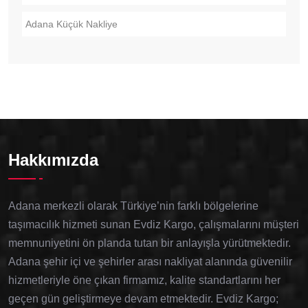
Adana Küçük Nakliye
Hakkımızda
Adana merkezli olarak Türkiye’nin farklı bölgelerine
taşımacılık hizmeti sunan Evdiz Kargo, çalışmalarını müşteri
memnuniyetini ön planda tutan bir anlayışla yürütmektedir.
Adana şehir içi ve şehirler arası nakliyat alanında güvenilir
hizmetleriyle öne çıkan firmamız, kalite standartlarını her
geçen gün geliştirmeye devam etmektedir. Evdiz Kargo;