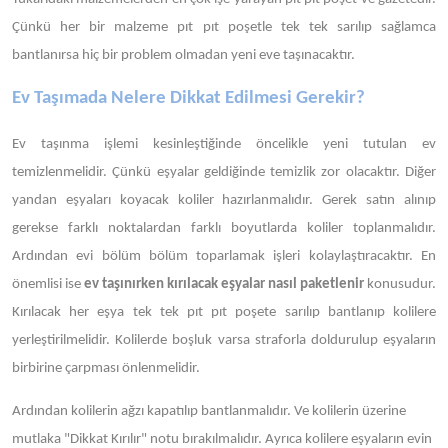
Çünkü her bir malzeme pıt pıt poşetle tek tek sarılıp sağlamca
bantlanırsa hiç bir problem olmadan yeni eve taşınacaktır.
Ev Taşımada Nelere Dikkat Edilmesi Gerekir?
Ev taşınma işlemi kesinleştiğinde öncelikle yeni tutulan ev
temizlenmelidir. Çünkü eşyalar geldiğinde temizlik zor olacaktır. Diğer
yandan eşyaları koyacak koliler hazırlanmalıdır. Gerek satın alınıp
gerekse farklı noktalardan farklı boyutlarda koliler toplanmalıdır.
Ardından evi bölüm bölüm toparlamak işleri kolaylaştıracaktır. En
önemlisi ise
ev taşınırken kırılacak eşyalar nasıl paketlenir
konusudur.
Kırılacak her eşya tek tek pıt pıt poşete sarılıp bantlanıp kolilere
yerleştirilmelidir. Kolilerde boşluk varsa straforla doldurulup eşyaların
birbirine çarpması önlenmelidir.
Ardından kolilerin ağzı kapatılıp bantlanmalıdır. Ve kolilerin üzerine
mutlaka "Dikkat Kırılır" notu bırakılmalıdır. Ayrıca kolilere eşyaların evin