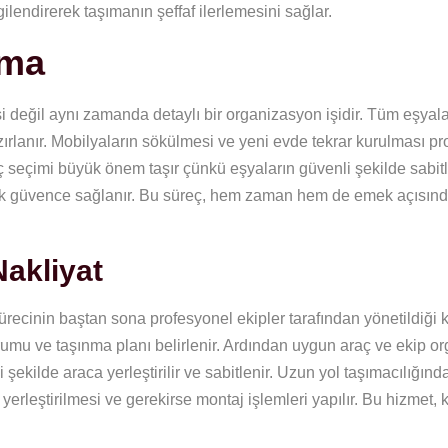
gilendirerek taşımanın şeffaf ilerlemesini sağlar.
ıma
 değil aynı zamanda detaylı bir organizasyon işidir. Tüm eşyalar
ırlanır. Mobilyaların sökülmesi ve yeni evde tekrar kurulması p
aç seçimi büyük önem taşır çünkü eşyaların güvenli şekilde sabi
rşı ek güvence sağlanır. Bu süreç, hem zaman hem de emek açısın
akliyat
ürecinin baştan sona profesyonel ekipler tarafından yönetildiği
urumu ve taşınma planı belirlenir. Ardından uygun araç ve ekip o
 şekilde araca yerleştirilir ve sabitlenir. Uzun yol taşımacılığın
erleştirilmesi ve gerekirse montaj işlemleri yapılır. Bu hizmet, 