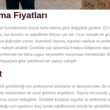
a Fiyatları
iyat hizmetlerinde birçok farklı etkene göre değişiklik gösterir. En
ısı, kat durumu ve paketleme ihtiyacı yer alır. Uzun mesafe bir g
lara doğrudan yansır. Asansörlü taşıma, sigortalı nakliyat ve prof
 maliyet artabilir. Özellikle yaz aylarında Antalya bölgesine ola
 dönemlerinde ise daha uygun seçenekler bulunması mümkündür. 
htiyaçlara göre şekillenen bir yapıya sahiptir.
t
ık gerektirdiği için profesyonel planlama ve deneyim ister. Bu s
me malzemeleri ile zarar görmesi engellenir. Taşıma öncesinde 
süresi netleştirilir. Özellikle kırılabilir eşyalar ve elektronik ü
ğu için eşyaların araç içinde sabitlenmesi büyük bir gereklilikt