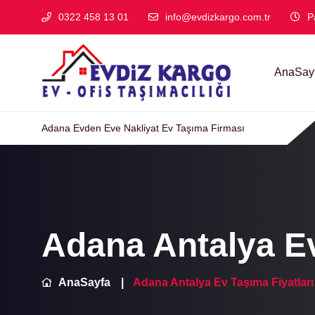
0322 458 13 01
info@evdizkargo.com.tr
P
AnaSay
Adana Evden Eve Nakliyat Ev Taşıma Firması
Adana Antalya Ev
AnaSayfa
Adana Antalya Ev Taşıma Fiyatları