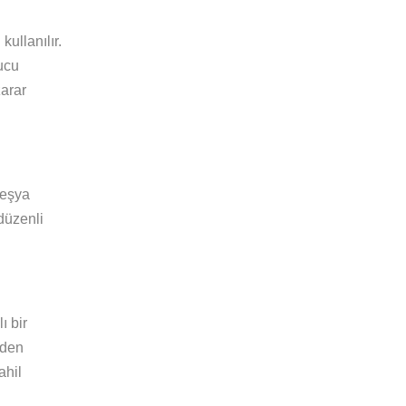
ullanılır.
yucu
zarar
 eşya
düzenli
ı bir
iden
ahil