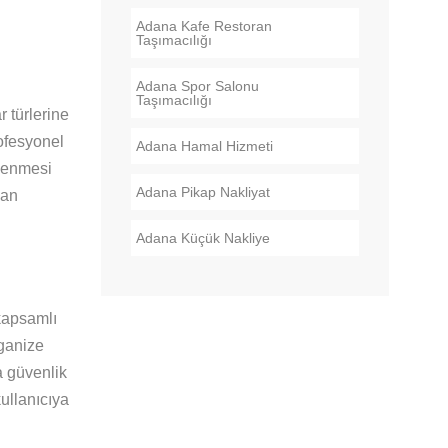
Adana Kafe Restoran
Taşımacılığı
Adana Spor Salonu
Taşımacılığı
 türlerine
rofesyonel
Adana Hamal Hizmeti
tlenmesi
Adana Pikap Nakliyat
dan
Adana Küçük Nakliye
 kapsamlı
rganize
da güvenlik
kullanıcıya