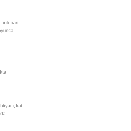
i bulunan
boyunca
ıkta
htiyacı, kat
rda