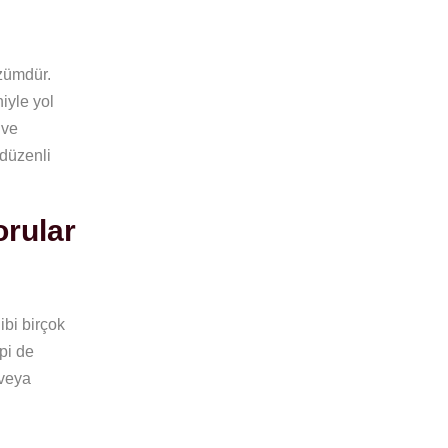
özümdür.
iyle yol
 ve
 düzenli
orular
ibi birçok
pi de
 veya