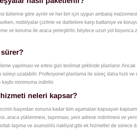
eşyalar nasıl paketlenir?
türlerine göre ayrılır ve her biri için uygun ambalaj malzemesi k
unurken, mobilyalar çizilme ve darbelere karşı battaniye ve koru
leme ve koruma ile araca yerleştirilir, böylece uzun yol boyunca 
 sürer?
leme yapılması ve ertesi gün teslimat şeklinde planlanır. Ancak
süreyi uzatabilir. Profesyonel planlama ile süreç daha hızlı ve 
n kaybı minimuma indirilir.
hizmeti neleri kapsar?
recinin başından sonuna kadar tüm aşamaları kapsayan kapsaml
esi, araca yüklenmesi, taşınması, yeni adrese indirilmesi ve yen
gortalı taşıma ve asansörlü nakliyat gibi ek hizmetler de sürece d